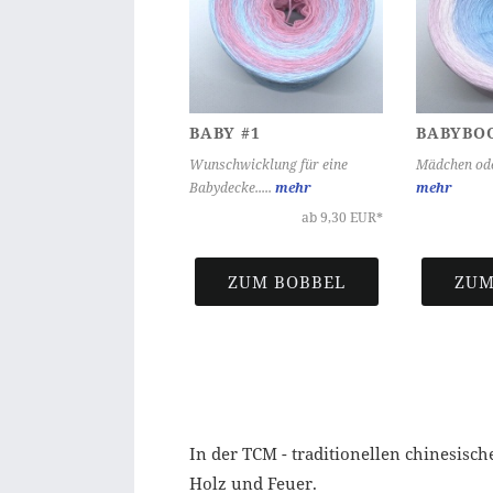
BABY #1
BABYBO
Wunschwicklung für eine
Mädchen oder
Babydecke.....
mehr
mehr
ab 9,30 EUR*
ZUM BOBBEL
ZUM
In der TCM - traditionellen chinesis
Holz und Feuer.