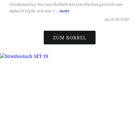
Streifentuchset: Von zwei Bobbeln wird im Wechsel gestrickt und
dadurch ergibt sich eine V ...
mehr
ab 16,00 EUR*
ZUM BOBBEL